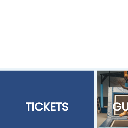
TICKETS
GU